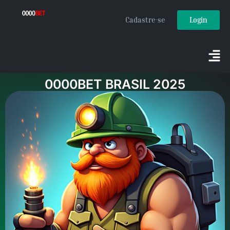
Cadastre-se
Login
0000BET BRASIL 2025