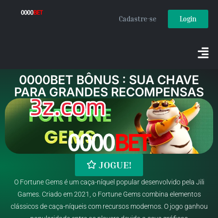
Cadastre-se
Login
0000BET BÔNUS : SUA CHAVE
PARA GRANDES RECOMPENSAS
JOGUE!
O Fortune Gems é um caça-níquel popular desenvolvido pela Jili
Games. Criado em 2021, o Fortune Gems combina elementos
clássicos de caça-níqueis com recursos modernos. O jogo ganhou