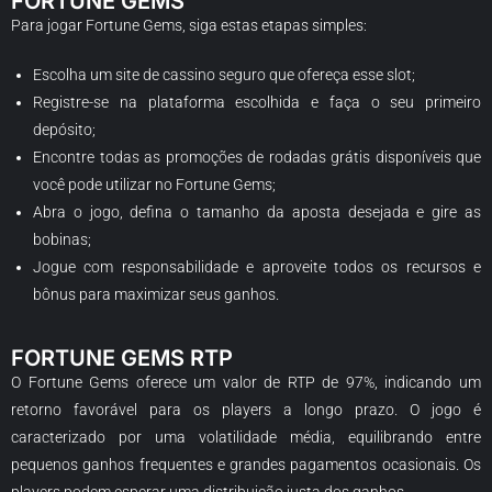
FORTUNE GEMS
Para jogar Fortune Gems, siga estas etapas simples:
Escolha um site de cassino seguro que ofereça esse slot;
Registre-se na plataforma escolhida e faça o seu primeiro
depósito;
Encontre todas as promoções de rodadas grátis disponíveis que
você pode utilizar no Fortune Gems;
Abra o jogo, defina o tamanho da aposta desejada e gire as
bobinas;
Jogue com responsabilidade e aproveite todos os recursos e
bônus para maximizar seus ganhos.
FORTUNE GEMS RTP
O Fortune Gems oferece um valor de RTP de 97%, indicando um
retorno favorável para os players a longo prazo. O jogo é
caracterizado por uma volatilidade média, equilibrando entre
pequenos ganhos frequentes e grandes pagamentos ocasionais. Os