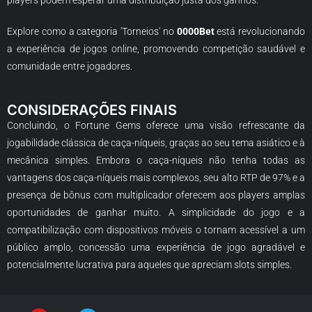
players podem esperar uma distribuição justa dos ganhos.
Explore como a categoria 'Torneios' no
0000Bet
está revolucionando
a experiência de jogos online, promovendo competição saudável e
comunidade entre jogadores.
CONSIDERAÇÕES FINAIS
Concluindo, o Fortune Gems oferece uma visão refrescante da
jogabilidade clássica de caça-níqueis, graças ao seu tema asiático e à
mecânica simples. Embora o caça-níqueis não tenha todas as
vantagens dos caça-níqueis mais complexos, seu alto RTP de 97% e a
presença de bônus com multiplicador oferecem aos players amplas
oportunidades de ganhar muito. A simplicidade do jogo e a
compatibilização com dispositivos móveis o tornam acessível a um
público amplo, concessão uma experiência de jogo agradável e
potencialmente lucrativa para aqueles que apreciam slots simples.